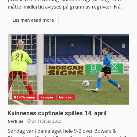
måtte imidlertid avlyses på grunn av regnvær. Nå...
Les mer/Read more
BTFCWomen
Kamper
Nyheter
Kvinnenes cupfinale spilles 14. april
NorBlue
21. februar 2022
Søndag vant damelaget hele 9-2 over Bowers &