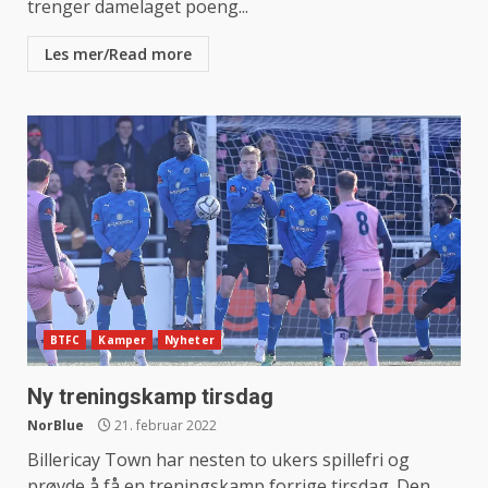
trenger damelaget poeng...
Les mer/Read more
BTFC
Kamper
Nyheter
Ny treningskamp tirsdag
NorBlue
21. februar 2022
Billericay Town har nesten to ukers spillefri og
prøvde å få en treningskamp forrige tirsdag. Den