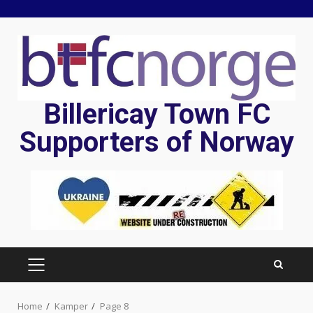
Skip
to
content
Billericay Town FC
Supporters of Norway
PRIMARY
MENU
Home
Kamper
Page 8