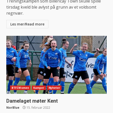
Treningskampen som Billericay Town skulle spille
tirsdag kveld ble avlyst på grunn av et voldsomt
regnvær.
Les mer/Read more
BTFCWomen
Kamper
Nyheter
Damelaget møter Kent
NorBlue
15. februar 2022