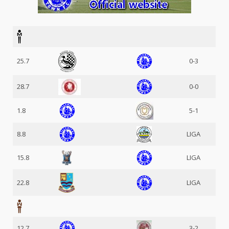
25.7
0-3
28.7
0-0
1.8
5-1
8.8
LIGA
15.8
LIGA
22.8
LIGA
12.7
3-2