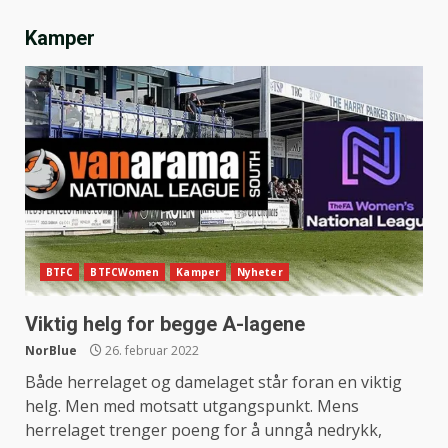
Kamper
BTFC
BTFCWomen
Kamper
Nyheter
Viktig helg for begge A-lagene
NorBlue
26. februar 2022
Både herrelaget og damelaget står foran en viktig
helg. Men med motsatt utgangspunkt. Mens
herrelaget trenger poeng for å unngå nedrykk,