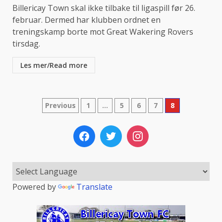
Billericay Town skal ikke tilbake til ligaspill før 26.
februar. Dermed har klubben ordnet en
treningskamp borte mot Great Wakering Rovers
tirsdag.
Les mer/Read more
Sidepaginering
Previous
1
…
5
6
7
8
Powered by
Translate