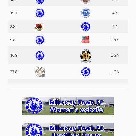
19.7
4-5
2.8
1-1
9.8
FRLY
16.8
LIGA
23.8
LIGA