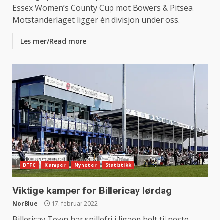
Essex Women’s County Cup mot Bowers & Pitsea.
Motstanderlaget ligger én divisjon under oss.
Les mer/Read more
BTFC
Kamper
Nyheter
Statistikk
Viktige kamper for Billericay lørdag
NorBlue
17. februar 2022
Billericay Town har spillefri i ligaen helt til neste