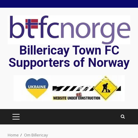
Skip
to
content
Billericay Town FC
Supporters of Norway
PRIMARY
MENU
Home
Om Billericay