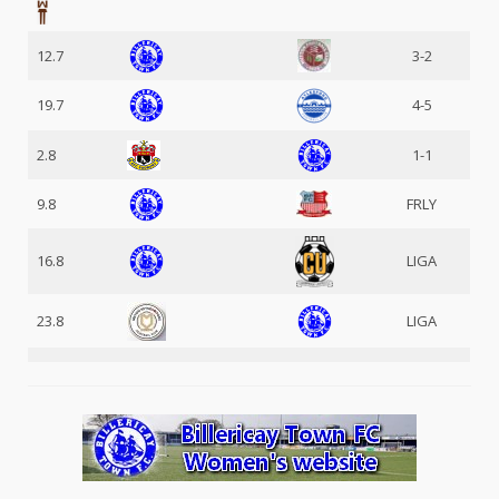
12.7
3-2
19.7
4-5
2.8
1-1
9.8
FRLY
16.8
LIGA
23.8
LIGA