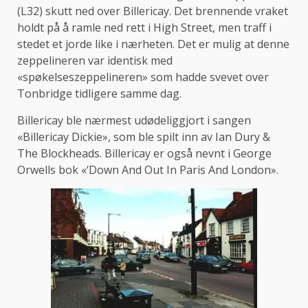
(L32) skutt ned over Billericay. Det brennende vraket
holdt på å ramle ned rett i High Street, men traff i
stedet et jorde like i nærheten. Det er mulig at denne
zeppelineren var identisk med
«spøkelseszeppelineren» som hadde svevet over
Tonbridge tidligere samme dag.
Billericay ble nærmest udødeliggjort i sangen
«Billericay Dickie», som ble spilt inn av Ian Dury &
The Blockheads. Billericay er også nevnt i George
Orwells bok «‘Down And Out In Paris And London».