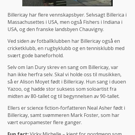
Billericay har flere vennskapsbyer. Selvsagt Billerica i
Massachusettes i USA, men også Fishers i Indiana i
USA, og den franske landsbyen Chauvigny.
Ved siden av fotballklubben har Billericay også en
cricketklubb, en rugbyklubb og en tennisklubb med
svært gode baneforhold.
Selv om Ian Dury skrev en sang om Billericay, var
han ikke herfra selv. Skal vi holde oss til musikken,
så er Alison Moyet født i Billericay. Hun sang i duoen
Yazoo, og hadde stor suksess som soloartist fra
midten av 80-tallet og til begynnelsen av 90-tallet.
Ellers er science fiction-forfatteren Neal Asher født i
Billericay, samt svømmeren Mark Foster, som har
vært europamester flere ganger.
Fun fact:
Vicky Michelle – kjent for nordmenn som