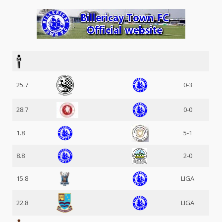
25.7
0-3
28.7
0-0
1.8
5-1
8.8
2-0
15.8
LIGA
22.8
LIGA