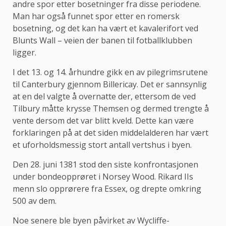
andre spor etter bosetninger fra disse periodene.
Man har også funnet spor etter en romersk
bosetning, og det kan ha vært et kavalerifort ved
Blunts Wall – veien der banen til fotballklubben
ligger.
I det 13. og 14. århundre gikk en av pilegrimsrutene
til Canterbury gjennom Billericay. Det er sannsynlig
at en del valgte å overnatte der, ettersom de ved
Tilbury måtte krysse Themsen og dermed trengte å
vente dersom det var blitt kveld. Dette kan være
forklaringen på at det siden middelalderen har vært
et uforholdsmessig stort antall vertshus i byen.
Den 28. juni 1381 stod den siste konfrontasjonen
under bondeopprøret i Norsey Wood. Rikard IIs
menn slo opprørere fra Essex, og drepte omkring
500 av dem.
Noe senere ble byen påvirket av Wycliffe-