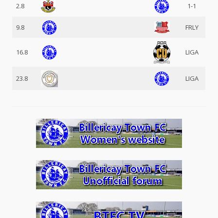
2.8
1-1
9.8
FRLY
16.8
LIGA
23.8
LIGA