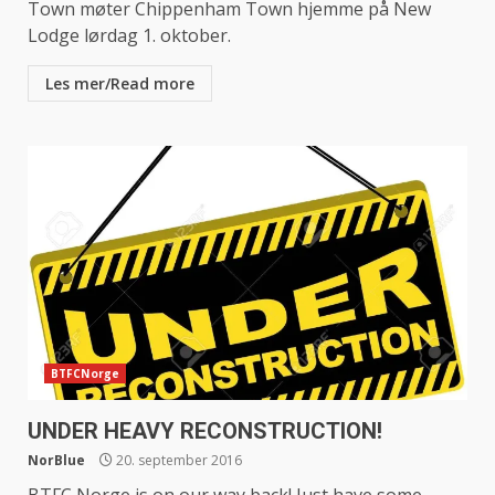
Town møter Chippenham Town hjemme på New
Lodge lørdag 1. oktober.
Les mer/Read more
BTFCNorge
UNDER HEAVY RECONSTRUCTION!
NorBlue
20. september 2016
BTFC Norge is on our way back! Just have some