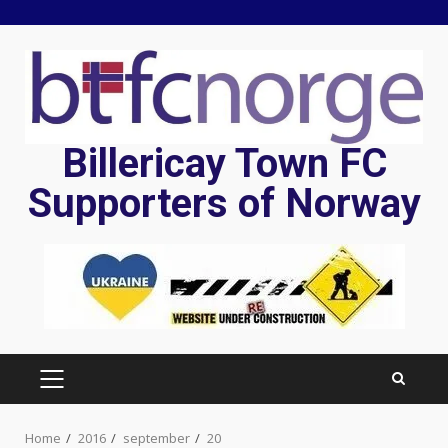
Skip
to
content
Billericay Town FC
Supporters of Norway
PRIMARY
MENU
Home
2016
september
20