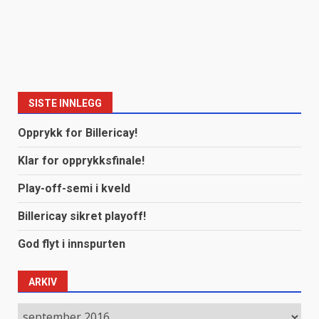
SISTE INNLEGG
Opprykk for Billericay!
Klar for opprykksfinale!
Play-off-semi i kveld
Billericay sikret playoff!
God flyt i innspurten
ARKIV
Arkiv