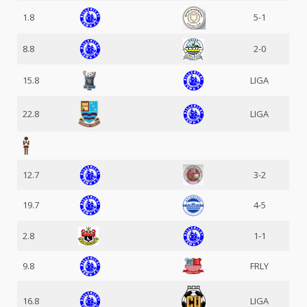
1.8
5-1
8.8
2-0
15.8
LIGA
22.8
LIGA
12.7
3-2
19.7
4-5
2.8
1-1
9.8
FRLY
16.8
LIGA