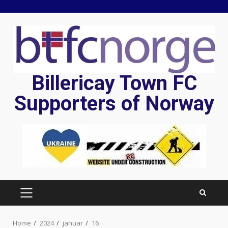
Skip
to
content
Billericay Town FC
Supporters of Norway
PRIMARY
MENU
Home
2024
januar
16