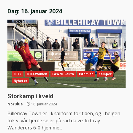
Dag:
16. januar 2024
BTFC
BTFCWomen
FAWNL South
Isthmian
Kamper
Nyheter
Storkamp i kveld
NorBlue
16. januar 2024
Billericay Town er i knallform for tiden, og i helgen
tok vi vår fjerde seier på rad da vi slo Cray
Wanderers 6-0 hjemme...