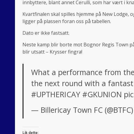
innbyttere, blant annet Cerulli, som har vært i knal
Kvartfinalen skal spilles hjemme på New Lodge, 
ligger på plassen foran oss på tabellen.
Dato er ikke fastsatt.
Neste kamp blir borte mot Bognor Regis Town på
blir utsatt – Krysser fingra!
What a performance from the 
the next round with a fantast
#UPTHERICAY
#GKUNION
pi
— Billericay Town FC (@BTFC
Lik dette: