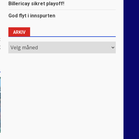
Billericay sikret playoff!
God flyt i innspurten
ARKIV
t
Arkiv
g