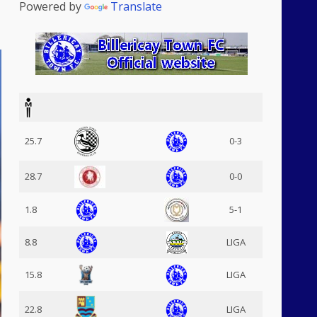
Powered by
Translate
25.7
0-3
28.7
0-0
1.8
5-1
8.8
LIGA
15.8
LIGA
22.8
LIGA