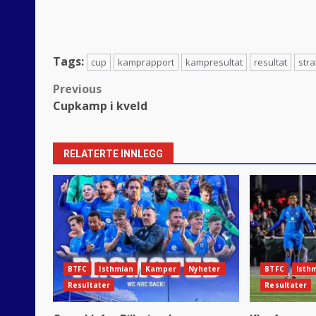
Tags:
cup
kamprapport
kampresultat
resultat
str
Post
Previous
Cupkamp i kveld
navigation
RELATERTE INNLEGG
BTFC
Isthmian
Kamper
Nyheter
BTFC
Isth
Resultater
Resultater