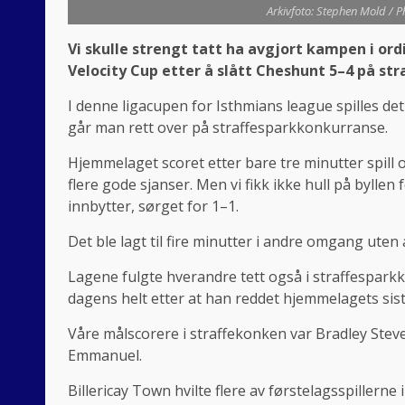
Arkivfoto: Stephen Mold / P
Vi skulle strengt tatt ha avgjort kampen i ordi
Velocity Cup etter å slått Cheshunt 5–4 på str
I denne ligacupen for Isthmians league spilles det
går man rett over på straffesparkkonkurranse.
Hjemmelaget scoret etter bare tre minutter spill 
flere gode sjanser. Men vi fikk ikke hull på byllen
innbytter, sørget for 1–1.
Det ble lagt til fire minutter i andre omgang uten 
Lagene fulgte hverandre tett også i straffespar
dagens helt etter at han reddet hjemmelagets siste s
Våre målscorere i straffekonken var Bradley Ste
Emmanuel.
Billericay Town hvilte flere av førstelagsspille