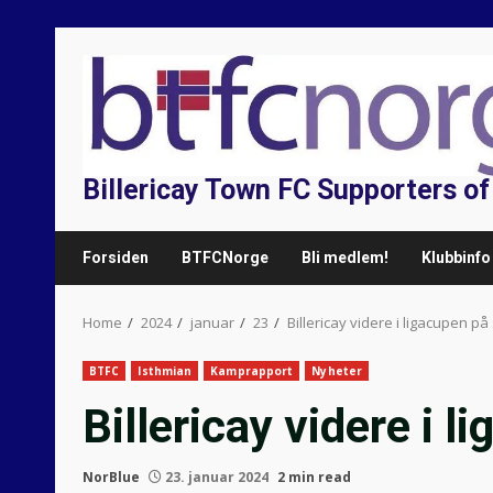
Skip
to
content
Billericay Town FC Supporters o
Forsiden
BTFCNorge
Bli medlem!
Klubbinfo
Home
2024
januar
23
Billericay videre i ligacupen på
BTFC
Isthmian
Kamprapport
Nyheter
Billericay videre i 
NorBlue
23. januar 2024
2 min read