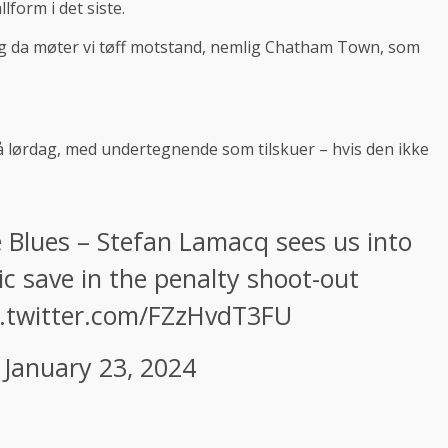
lform i det siste.
og da møter vi tøff motstand, nemlig Chatham Town, som
 lørdag, med undertegnende som tilskuer – hvis den ikke
Blues – Stefan Lamacq sees us into
ic save in the penalty shoot-out
c.twitter.com/FZzHvdT3FU
)
January 23, 2024