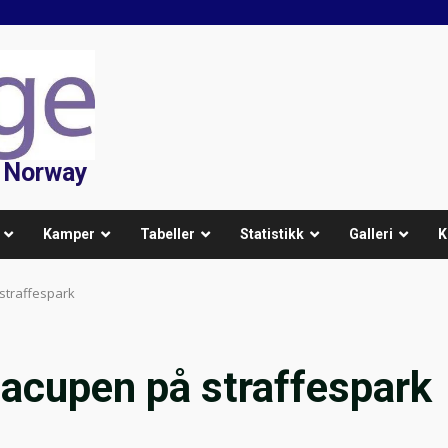
f Norway
Kamper
Tabeller
Statistikk
Galleri
K
 straffespark
ligacupen på straffespark