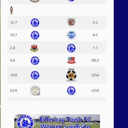
12.7
3-2
19.7
4-5
2.8
1-1
9.8
FRLY
16.8
LIGA
23.8
LIGA