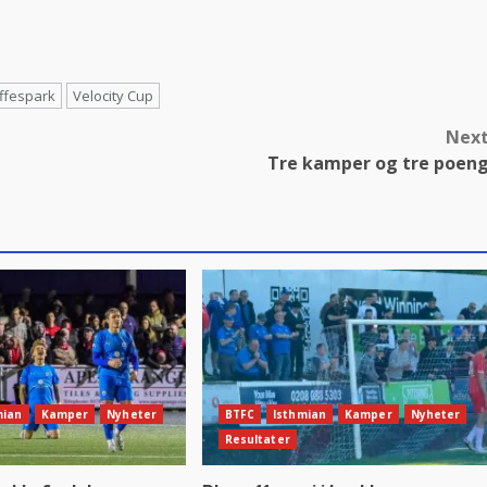
affespark
Velocity Cup
Nex
Tre kamper og tre poen
mian
Kamper
Nyheter
BTFC
Isthmian
Kamper
Nyheter
Resultater