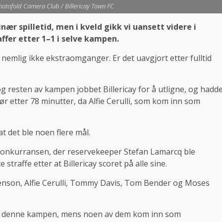
hotofold Camera Club / Billericay Town FC
nær spilletid, men i kveld gikk vi uansett videre i
affer etter 1–1 i selve kampen.
 nemlig ikke ekstraomganger. Er det uavgjort etter fulltid
og resten av kampen jobbet Billericay for å utligne, og hadd
 før etter 78 minutter, da Alfie Cerulli, som kom inn som
at det ble noen flere mål.
kkonkurransen, der reservekeeper Stefan Lamarcq ble
traffe etter at Billericay scoret på alle sine.
venson, Alfie Cerulli, Tommy Davis, Tom Bender og Moses
rne i denne kampen, mens noen av dem kom inn som