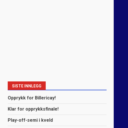
SISTE INNLEGG
Opprykk for Billericay!
Klar for opprykksfinale!
Play-off-semi i kveld