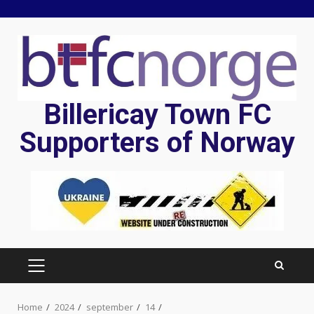
Skip
to
content
Billericay Town FC
Supporters of Norway
PRIMARY
MENU
Home
2024
september
14