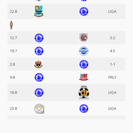
22.8
LIGA
12.7
3-2
19.7
4-5
2.8
1-1
9.8
FRLY
16.8
LIGA
23.8
LIGA