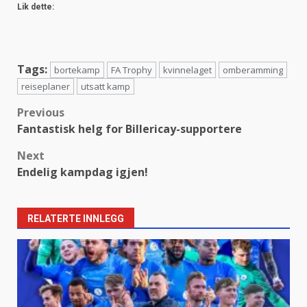
Lik dette:
Tags:
bortekamp
FA Trophy
kvinnelaget
omberamming
reiseplaner
utsatt kamp
Post
Previous
Fantastisk helg for Billericay-supportere
navigation
Next
Endelig kampdag igjen!
RELATERTE INNLEGG