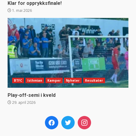
Klar for opprykksfinale!
1. mai 2026
BTFC
Isthmian
Kamper
Nyheter
Resultater
Play-off-semi i kveld
29. april 2026