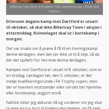
Billericay Town feirer 4-0-seieren. Foto: Gemma Brown / Brukt med
tillatelse.
Ettersom dagens kamp mot Dartford er utsatt
til oktober, så skal ikke Billericay Town i aksjon i
ettermiddag. Kvinnelaget skal ut i bortekamp i
morgen.
Det var snakk om å prøve å få til en treningskamp
denne lørdagen, men det ser ikke ut til å skje, så da
blir det spillefri for herrene denne lørdagen.
Kampen mot Dartford er utsatt til 8. oktober, som er
en tirsdag. Lørdagen før, den 5. oktober, er det
tredje kvalifiseringsrunde i FA Trophy-cupen, men
der er hverken motstander eller om det blir hjemme-
eller bortekamp, avgjort ennå.
Faktisk sitter jeg akkurat nå og vurderer om jeg skal
ta meg en tur bort til balløya den helgen, og få med