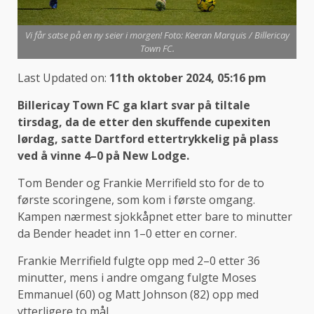
Vi får satse på en ny seier i morgen! Foto: Keeran Marquis / Billericay
Town FC.
Last Updated on:
11th oktober 2024, 05:16 pm
Billericay Town FC ga klart svar på tiltale
tirsdag, da de etter den skuffende cupexiten
lørdag, satte Dartford ettertrykkelig på plass
ved å vinne 4–0 på New Lodge.
Tom Bender og Frankie Merrifield sto for de to
første scoringene, som kom i første omgang.
Kampen nærmest sjokkåpnet etter bare to minutter
da Bender headet inn 1–0 etter en corner.
Frankie Merrifield fulgte opp med 2–0 etter 36
minutter, mens i andre omgang fulgte Moses
Emmanuel (60) og Matt Johnson (82) opp med
ytterligere to mål.