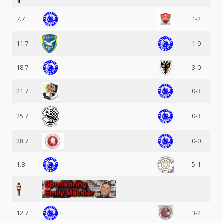
7.7
1-2
11.7
1-0
18.7
3-0
21.7
0-3
25.7
0-3
28.7
0-0
1.8
5-1
12.7
3-2