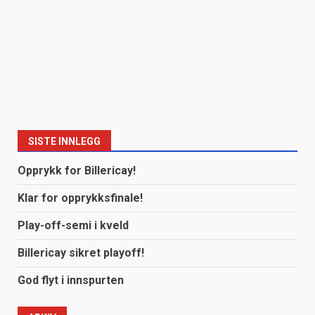
SISTE INNLEGG
Opprykk for Billericay!
Klar for opprykksfinale!
Play-off-semi i kveld
Billericay sikret playoff!
God flyt i innspurten