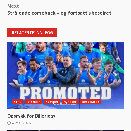
navigation
Next
Strålende comeback – og fortsatt ubeseiret
RELATERTE INNLEGG
BTFC
Isthmian
Kamper
Nyheter
Resultater
Opprykk for Billericay!
4. mai 2026