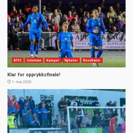
BTFC
Isthmian
Kamper
Nyheter
Resultater
Klar for opprykksfinale!
1. mai 2026