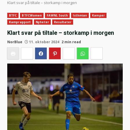
Klart svar på tiltale – storkamp i morgen
BTFC
BTFCWomen
FAWNL South
Isthmian
Kamper
Kamprapport
Nyheter
Resultater
Klart svar på tiltale – storkamp i morgen
NorBlue
11. oktober 2024
2 min read