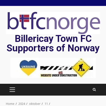
Skip
to
content
Billericay Town FC
Supporters of Norway
PRIMARY
MENU
Home
2024
oktober
11