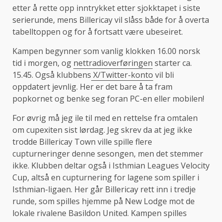
etter å rette opp inntrykket etter sjokktapet i siste
serierunde, mens Billericay vil slåss både for å overta
tabelltoppen og for å fortsatt være ubeseiret.
Kampen begynner som vanlig klokken 16.00 norsk
tid i morgen, og
nettradioverføringen
starter ca.
15.45. Også klubbens
X/Twitter-konto
vil bli
oppdatert jevnlig. Her er det bare å ta fram
popkornet og benke seg foran PC-en eller mobilen!
For øvrig må jeg ile til med en rettelse fra omtalen
om cupexiten sist lørdag. Jeg skrev da at jeg ikke
trodde Billericay Town ville spille flere
cupturneringer denne sesongen, men det stemmer
ikke. Klubben deltar også i Isthmian Leagues Velocity
Cup, altså en cupturnering for lagene som spiller i
Isthmian-ligaen. Her går Billericay rett inn i tredje
runde, som spilles hjemme på New Lodge mot de
lokale rivalene Basildon United. Kampen spilles