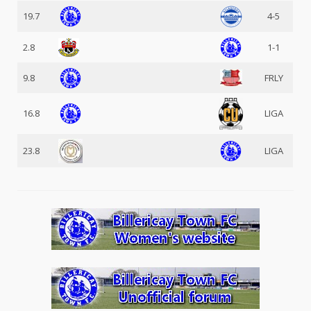
19.7
4-5
2.8
1-1
9.8
FRLY
16.8
LIGA
23.8
LIGA