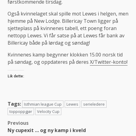
førstkommende tirsdag.
Også kvinnelaget skal spille mot Lewes i helgen, men
hjemme på New Lodge. Billericay Town ligger på
sjetteplass på kvinnenes tabell, ett poeng foran
nettopp Lewes. Vi får satse på at Lewes får bank av
Billericay både på lørdag og søndag!
Kvinnenes kamp begynner klokken 15.00 norsk tid
på søndag, og oppdateres på deres
X/Twitter-konto!
Lik dette:
Tags:
Isthmian league Cup
Lewes
serieledere
toppoppgjør
Velocity Cup
Post
Previous
Ny cupexit … og ny kamp i kveld