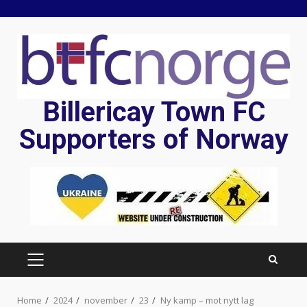
Skip
to
content
Billericay Town FC
Supporters of Norway
PRIMARY
MENU
Home
2024
november
23
Ny kamp – mot nytt lag