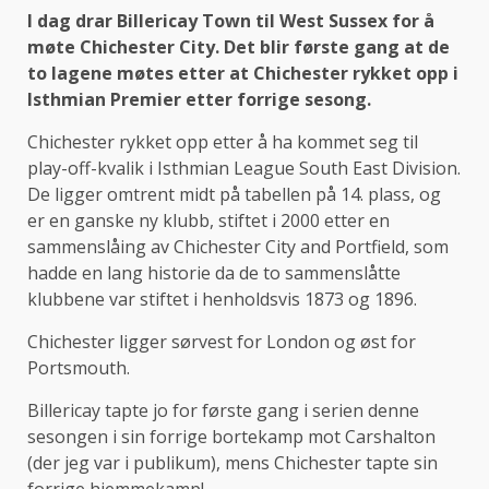
I dag drar Billericay Town til West Sussex for å
møte Chichester City. Det blir første gang at de
to lagene møtes etter at Chichester rykket opp i
Isthmian Premier etter forrige sesong.
Chichester rykket opp etter å ha kommet seg til
play-off-kvalik i Isthmian League South East Division.
De ligger omtrent midt på tabellen på 14. plass, og
er en ganske ny klubb, stiftet i 2000 etter en
sammenslåing av Chichester City and Portfield, som
hadde en lang historie da de to sammenslåtte
klubbene var stiftet i henholdsvis 1873 og 1896.
Chichester ligger sørvest for London og øst for
Portsmouth.
Billericay tapte jo for første gang i serien denne
sesongen i sin forrige bortekamp mot Carshalton
(der jeg var i publikum), mens Chichester tapte sin
forrige hjemmekamp!