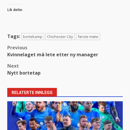
Lik dette:
Tags:
bortekamp
Chichester City
første møte
Post
Previous
Kvinnelaget må lete etter ny manager
navigation
Next
Nytt bortetap
RELATERTE INNLEGG