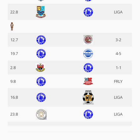
22.8
LIGA
12.7
3-2
19.7
4-5
2.8
1-1
9.8
FRLY
16.8
LIGA
23.8
LIGA