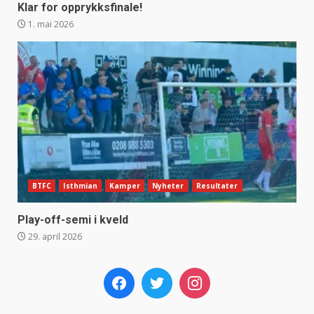
Klar for opprykksfinale!
1. mai 2026
BTFC
Isthmian
Kamper
Nyheter
Resultater
Play-off-semi i kveld
29. april 2026