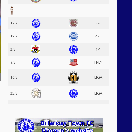
12.7
3-2
19.7
4-5
2.8
1-1
9.8
FRLY
16.8
LIGA
23.8
LIGA