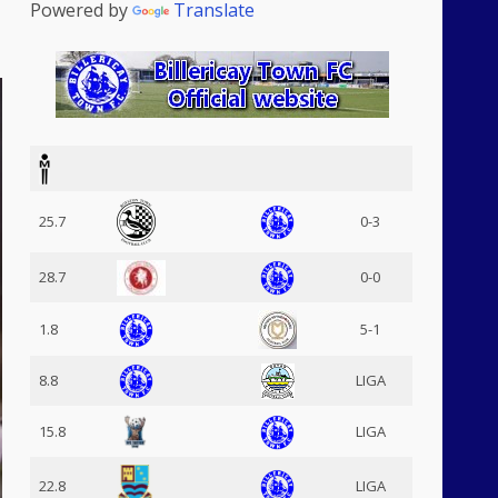
Powered by
Translate
25.7
0-3
28.7
0-0
1.8
5-1
8.8
LIGA
15.8
LIGA
22.8
LIGA