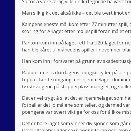
Så for å være ærlig ville undertegnede ha vært fo
Men slik gikk det altså ikke – det ble tvert imot en 
Kampens eneste mål kom etter 77 minutter spill, 
scoring for A-laget etter møljespill foran målet et
Panton kom inn på laget rett fra U20-laget for no
han ble kåret til månedens spiller i november bla
Han kom inn i forsvaret på grunn av skadesituasjo
Rapportene fra lørdagens oppgjør tyder på at spill
tuppa i første omgang, der hjemmelaget dominert
førstevalgene på stopperplass manglet, og spillere
Det er vel trygt å si at det er hjemmelaget som h
fotball er det jo målene som teller, og dermed va
poengene var svært viktige for oss for å ikke mist
Det er bare laget som vinner divisjonen som går di
Dover Athletic ligger seks poeng foran oss, men d