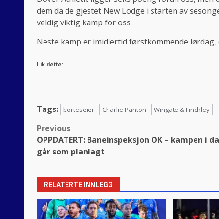
dem da de gjestet New Lodge i starten av sesonge
veldig viktig kamp for oss.
Neste kamp er imidlertid førstkommende lørdag,
Lik dette:
Tags:
borteseier
Charlie Panton
Wingate & Finchley
Post
Previous
OPPDATERT: Baneinspeksjon OK – kampen i d
navigation
går som planlagt
RELATERTE INNLEGG