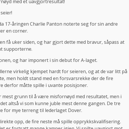
rnøyd med et uavgjortresultat!
seier!
da 17-åringen Charlie Panton noterte seg for sin andre
ter en corner.
en få uker siden, og har gjort dette med bravur, såpass at
nt supporterne.
nen, og har imponert i sin debut for A-laget.
erne virkelig kjempet hardt for seieren, og at de var litt på
e, men holdt stand med en forsvarsrekke der de fire
 derfor måtte spille i uvante posisjoner.
ar mest grunn til å være misfornøyd med resultatet, men i
r det altså vi som kunne juble mest denne gangen. De tre
e for mye terreng til lederlaget Dover.
rekte opp, de fire neste må spille opprykkskvalifisering.
et er fortsatt mange kamper igjen. Vi spilte uavgjort mot