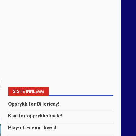
t
g
SISTE INNLEGG
Opprykk for Billericay!
Klar for opprykksfinale!
Play-off-semi i kveld