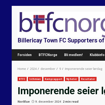
Skip
to
content
Billericay Town FC Supporters o
Forsiden
BTFCNorge
Bli medlem!
Klubbinfo
Home
2024
desember
9
Imponerende seier lørdag
BTFC
Isthmian
Kamprapport
Nyheter
Resultater
Imponerende seier 
NorBlue
9. desember 2024
2 min read