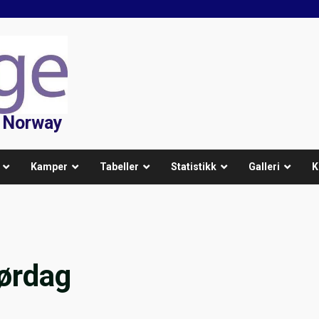
f Norway
Kamper
Tabeller
Statistikk
Galleri
K
lørdag