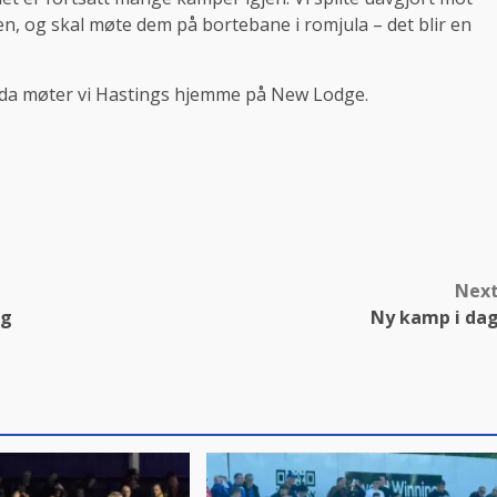
n, og skal møte dem på bortebane i romjula – det blir en
 da møter vi Hastings hjemme på New Lodge.
Nex
ag
Ny kamp i da