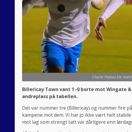
Charlie Panton ble match
Billericay Town vant 1–0 borte mot Wingate & 
andreplass på tabellen.
Det var nummer tre (Billericay) og nummer fire på
kampene mot dem. Vi har jo ikke vært helt stabi
mot lag som strengt tatt var dårligere enn lørd