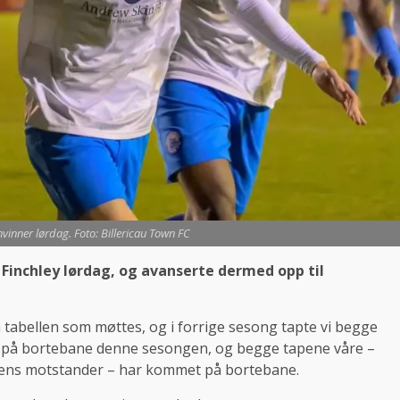
vinner lørdag. Foto: Billericau Town FC
Finchley lørdag, og avanserte dermed opp til
 tabellen som møttes, og i forrige sesong tapte vi begge
le på bortebane denne sesongen, og begge tapene våre –
agens motstander – har kommet på bortebane.