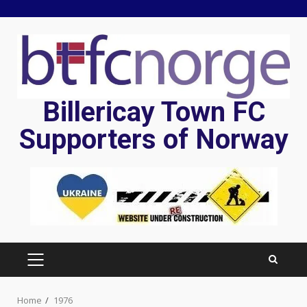
Skip
to
content
Billericay Town FC
Supporters of Norway
PRIMARY
MENU
Home
1976