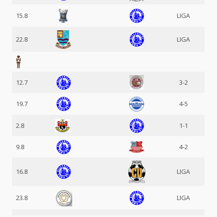
15.8
LIGA
22.8
LIGA
12.7
3-2
19.7
4-5
2.8
1-1
9.8
4-2
16.8
LIGA
23.8
LIGA