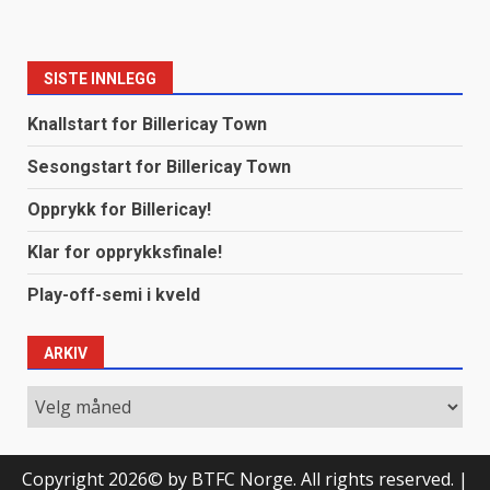
SISTE INNLEGG
Knallstart for Billericay Town
Sesongstart for Billericay Town
Opprykk for Billericay!
Klar for opprykksfinale!
Play-off-semi i kveld
ARKIV
Arkiv
Copyright 2026© by BTFC Norge. All rights reserved.
|