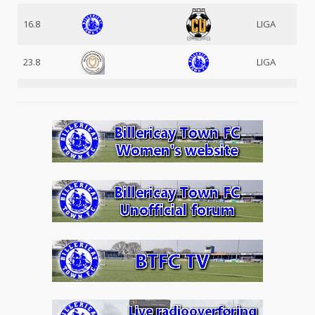
16.8
LIGA
23.8
LIGA