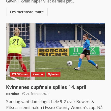
Gavin. I kveld håper vi at damelaget...
Les mer/Read more
BTFCWomen
Kamper
Nyheter
Kvinnenes cupfinale spilles 14. april
NorBlue
21. februar 2022
Søndag vant damelaget hele 9-2 over Bowers &
Pitsea i semifinalen i Essex County Women’s cup. Nå