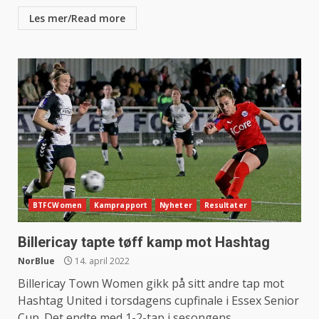
Les mer/Read more
BTFCWomen
Kamprapport
Nyheter
Resultater
Billericay tapte tøff kamp mot Hashtag
NorBlue
14. april 2022
Billericay Town Women gikk på sitt andre tap mot
Hashtag United i torsdagens cupfinale i Essex Senior
Cup. Det endte med 1-2-tap i sesongens...