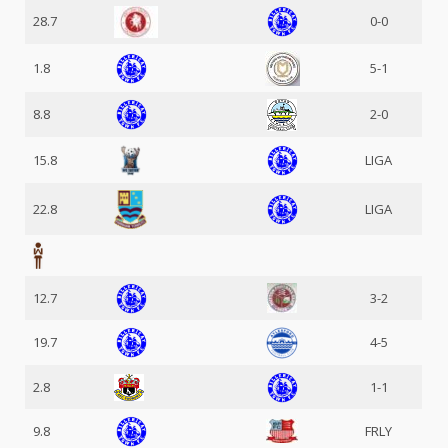
28.7
0-0
1.8
5-1
8.8
2-0
15.8
LIGA
22.8
LIGA
12.7
3-2
19.7
4-5
2.8
1-1
9.8
FRLY