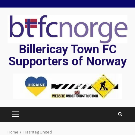
Skip
to
content
Billericay Town FC
Supporters of Norway
PRIMARY
MENU
Home
Hashtag United