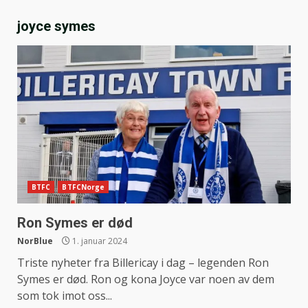
joyce symes
BTFC
BTFCNorge
Ron Symes er død
NorBlue
1. januar 2024
Triste nyheter fra Billericay i dag – legenden Ron
Symes er død. Ron og kona Joyce var noen av dem
som tok imot oss...