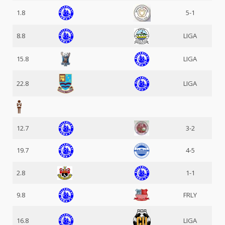
1.8
5-1
8.8
LIGA
15.8
LIGA
22.8
LIGA
12.7
3-2
19.7
4-5
2.8
1-1
9.8
FRLY
16.8
LIGA