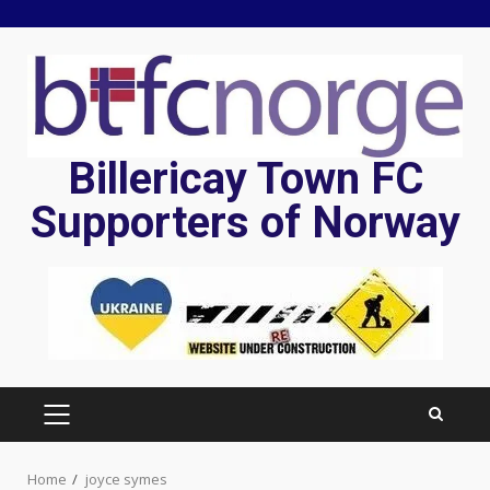
Skip
to
content
Billericay Town FC
Supporters of Norway
PRIMARY
MENU
Home
joyce symes