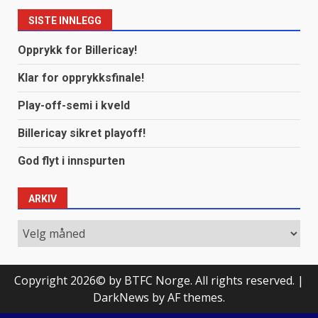
SISTE INNLEGG
Opprykk for Billericay!
Klar for opprykksfinale!
Play-off-semi i kveld
Billericay sikret playoff!
God flyt i innspurten
ARKIV
Arkiv
Copyright 2026© by BTFC Norge. All rights reserved.
|
DarkNews
by AF themes.