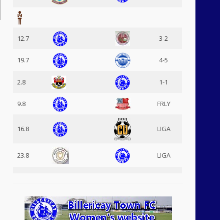
12.7
3-2
19.7
4-5
2.8
1-1
9.8
FRLY
16.8
LIGA
23.8
LIGA