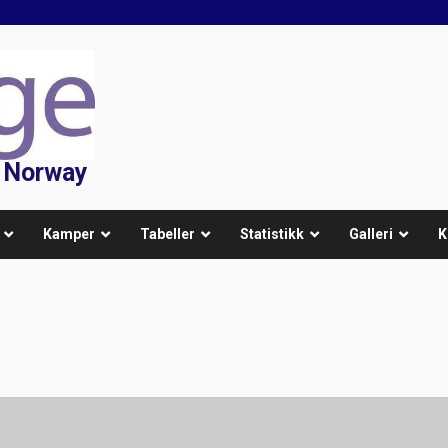
f Norway
Kamper
Tabeller
Statistikk
Galleri
K