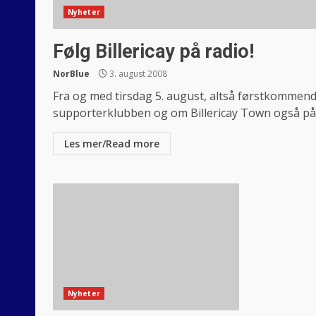
Nyheter
Følg Billericay på radio!
NorBlue
3. august 2008
Fra og med tirsdag 5. august, altså førstkommend
supporterklubben og om Billericay Town også på.
Les mer/Read more
Nyheter