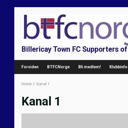
Skip
to
content
Billericay Town FC Supporters o
Forsiden
BTFCNorge
Bli medlem!
Klubbinfo
Home
Kanal 1
Kanal 1