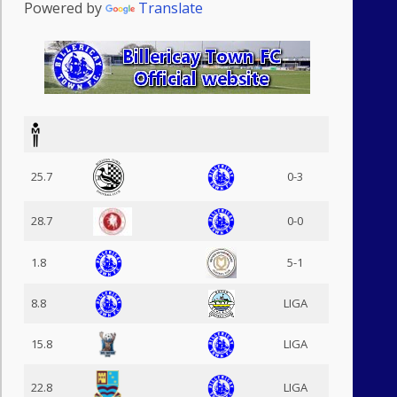
Powered by
Translate
25.7
0-3
28.7
0-0
1.8
5-1
8.8
LIGA
15.8
LIGA
22.8
LIGA