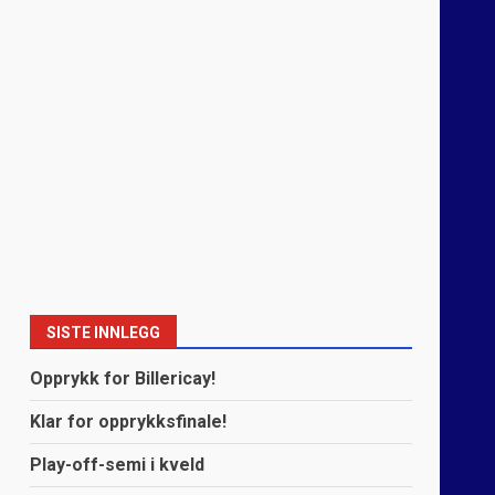
SISTE INNLEGG
Opprykk for Billericay!
Klar for opprykksfinale!
Play-off-semi i kveld