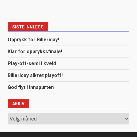
SISTE INNLEGG
Opprykk for Billericay!
Klar for opprykksfinale!
Play-off-semi i kveld
Billericay sikret playoff!
God flyt i innspurten
ARKIV
Arkiv