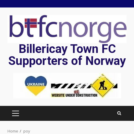
Skip
to
content
Billericay Town FC
Supporters of Norway
PRIMARY
MENU
Home
poy