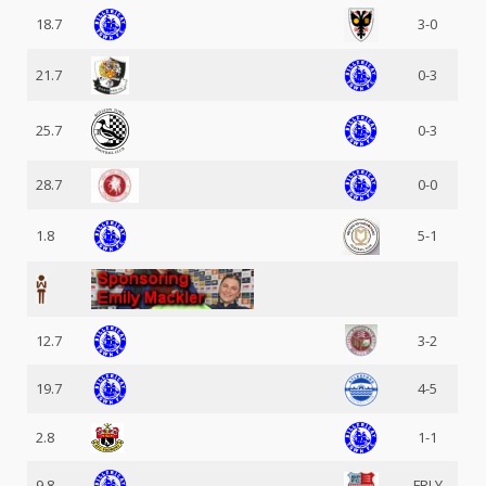
18.7
3-0
21.7
0-3
25.7
0-3
28.7
0-0
1.8
5-1
12.7
3-2
19.7
4-5
2.8
1-1
9.8
FRLY