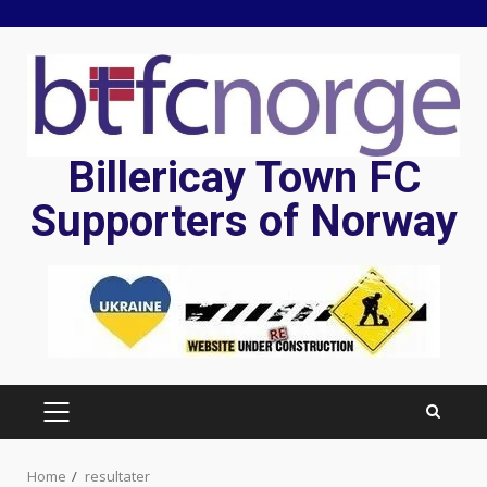
Skip
to
content
Billericay Town FC
Supporters of Norway
PRIMARY
MENU
Home
resultater