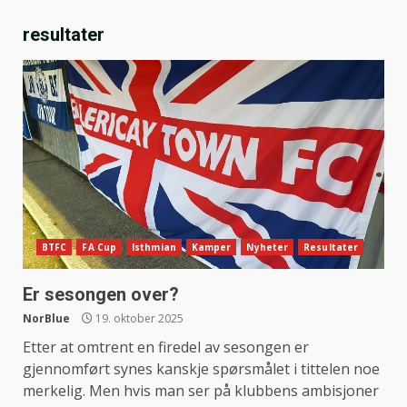
resultater
BTFC
FA Cup
Isthmian
Kamper
Nyheter
Resultater
Er sesongen over?
NorBlue
19. oktober 2025
Etter at omtrent en firedel av sesongen er
gjennomført synes kanskje spørsmålet i tittelen noe
merkelig. Men hvis man ser på klubbens ambisjoner