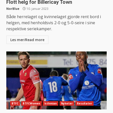
Flott helg for Billericay Town
NorBlue
10. januar 2023
Både herrelaget og kvinnelaget gjorde rent bord i
helgen, med henholdsvis 2-0 og 5-0-seire i sine
respektive seriekamper.
Les mer/Read more
BTFC
BTFCWomen
Isthmian
Nyheter
Resultater