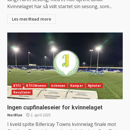
Kvinnelaget har så vidt startet sin sesong, som...
Les mer/Read more
BTFC
BTFCWomen
Isthmian
Kamper
Nyheter
Resultater
Ingen cupfinaleseier for kvinnelaget
NorBlue
2. april 2025
I kveld spilte Billericay Towns kvinnelag finale mot