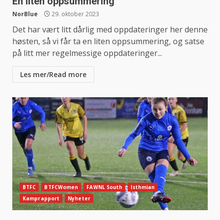
En liten oppsummering
NorBlue
29. oktober 2023
Det har vært litt dårlig med oppdateringer her denne
høsten, så vi får ta en liten oppsummering, og satse
på litt mer regelmessige oppdateringer...
Les mer/Read more
BTFC
BTFCWomen
FAWNL South
Isthmian
Kamprapport
Nyheter