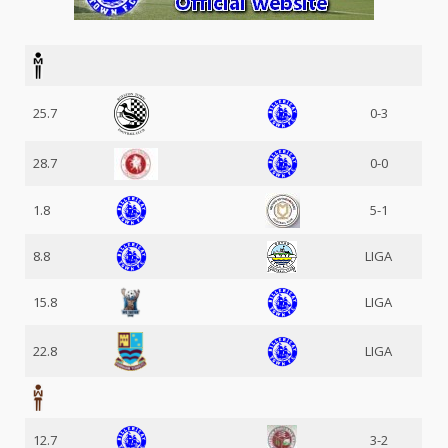
25.7
0-3
28.7
0-0
1.8
5-1
8.8
LIGA
15.8
LIGA
22.8
LIGA
12.7
3-2