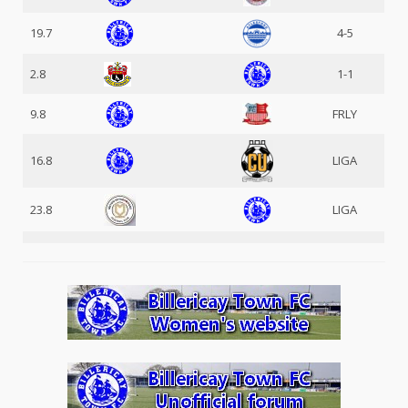
19.7
4-5
2.8
1-1
9.8
FRLY
16.8
LIGA
23.8
LIGA