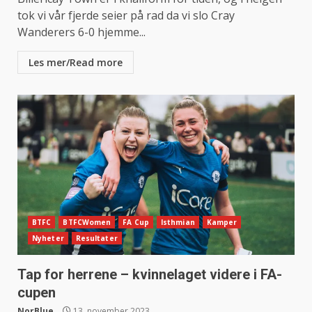
tok vi vår fjerde seier på rad da vi slo Cray
Wanderers 6-0 hjemme...
Les mer/Read more
BTFC
BTFCWomen
FA Cup
Isthmian
Kamper
Nyheter
Resultater
Tap for herrene – kvinnelaget videre i FA-
cupen
NorBlue
13. november 2023