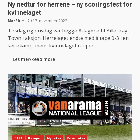
Ny nedtur for herrene – ny scoringsfest for
kvinnelaget
NorBlue
17. november 2022
Tirsdag og onsdag var begge A-lagene til Billericay
Town i aksjon. Herrelaget endte med å tape 0-3 i en
seriekamp, mens kvinnelaget i cupen...
Les mer/Read more
BTFC
Kamper
Nyheter
Resultater