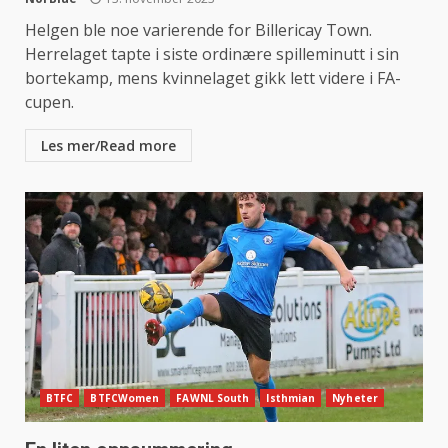
Helgen ble noe varierende for Billericay Town.
Herrelaget tapte i siste ordinære spilleminutt i sin
bortekamp, mens kvinnelaget gikk lett videre i FA-
cupen.
Les mer/Read more
BTFC
BTFCWomen
FAWNL South
Isthmian
Nyheter