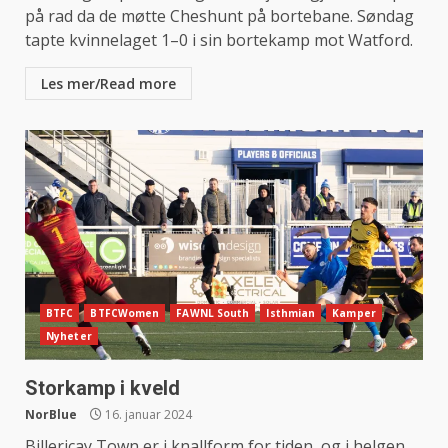
på rad da de møtte Cheshunt på bortebane. Søndag
tapte kvinnelaget 1–0 i sin bortekamp mot Watford.
Les mer/Read more
BTFC
BTFCWomen
FAWNL South
Isthmian
Kamper
Nyheter
Storkamp i kveld
NorBlue
16. januar 2024
Billericay Town er i knallform for tiden, og i helgen