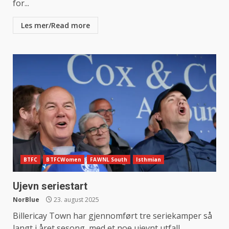
for...
Les mer/Read more
BTFC
BTFCWomen
FAWNL South
Isthmian
Ujevn seriestart
NorBlue
23. august 2025
Billericay Town har gjennomført tre seriekamper så
langt i året sesong, med et noe ujevnt utfall.