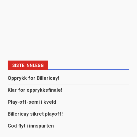
SISTE INNLEGG
Opprykk for Billericay!
Klar for opprykksfinale!
Play-off-semi i kveld
Billericay sikret playoff!
God flyt i innspurten