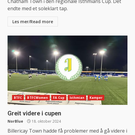
Chatham Town i den regionale Isthmians Cup. Det
endte med et soleklart tap.
Les mer/Read more
BTFC
BTFCWomen
FA Cup
Isthmian
Kamper
Greit videre i cupen
NorBlue
18. oktober 2024
Billericay Town hadde få problemer med å gå videre i