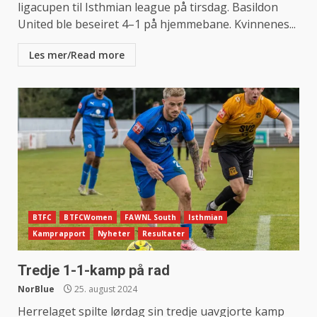
ligacupen til Isthmian league på tirsdag. Basildon
United ble beseiret 4–1 på hjemmebane. Kvinnenes...
Les mer/Read more
BTFC
BTFCWomen
FAWNL South
Isthmian
Kamprapport
Nyheter
Resultater
Tredje 1-1-kamp på rad
NorBlue
25. august 2024
Herrelaget spilte lørdag sin tredje uavgjorte kamp