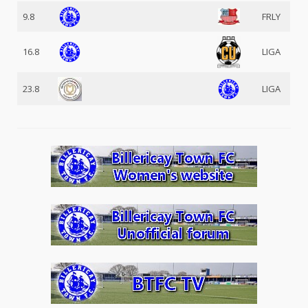
9.8
FRLY
16.8
LIGA
23.8
LIGA