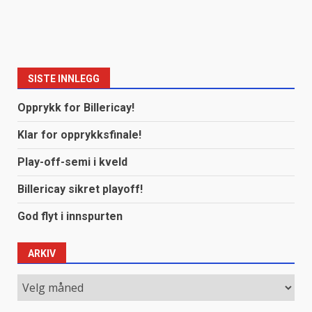
SISTE INNLEGG
Opprykk for Billericay!
Klar for opprykksfinale!
Play-off-semi i kveld
Billericay sikret playoff!
God flyt i innspurten
ARKIV
Arkiv