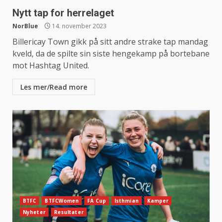
Nytt tap for herrelaget
NorBlue
14. november 2023
Billericay Town gikk på sitt andre strake tap mandag
kveld, da de spilte sin siste hengekamp på bortebane
mot Hashtag United.
Les mer/Read more
BTFC
BTFCWomen
FA Cup
Isthmian
Kamper
Nyheter
Resultater