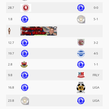
28.7
0-0
1.8
5-1
12.7
3-2
19.7
4-5
2.8
1-1
9.8
FRLY
16.8
LIGA
23.8
LIGA