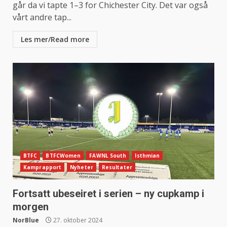
går da vi tapte 1–3 for Chichester City. Det var også
vårt andre tap...
Les mer/Read more
BTFC
BTFCWomen
FAWNL South
Isthmian
Kamprapport
Nyheter
Resultater
Fortsatt ubeseiret i serien – ny cupkamp i
morgen
NorBlue
27. oktober 2024