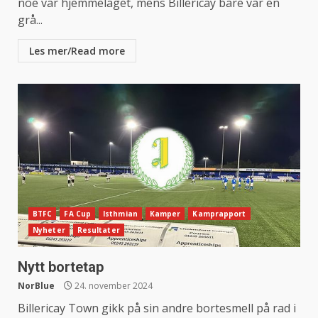
noe var hjemmelaget, mens Billericay bare var en
grå...
Les mer/Read more
BTFC
FA Cup
Isthmian
Kamper
Kamprapport
Nyheter
Resultater
Nytt bortetap
NorBlue
24. november 2024
Billericay Town gikk på sin andre bortesmell på rad i