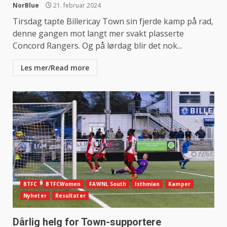
NorBlue
21. februar 2024
Tirsdag tapte Billericay Town sin fjerde kamp på rad,
denne gangen mot langt mer svakt plasserte
Concord Rangers. Og på lørdag blir det nok...
Les mer/Read more
BTFC
BTFCWomen
FAWNL South
Isthmian
Kamper
Nyheter
Resultater
Dårlig helg for Town-supportere