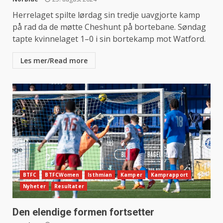
Herrelaget spilte lørdag sin tredje uavgjorte kamp
på rad da de møtte Cheshunt på bortebane. Søndag
tapte kvinnelaget 1–0 i sin bortekamp mot Watford.
Les mer/Read more
BTFC
BTFCWomen
Isthmian
Kamper
Kamprapport
Nyheter
Resultater
Den elendige formen fortsetter