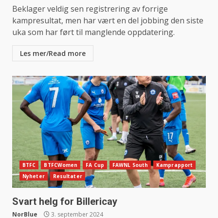
Beklager veldig sen registrering av forrige
kampresultat, men har vært en del jobbing den siste
uka som har ført til manglende oppdatering.
Les mer/Read more
BTFC
BTFCWomen
FA Cup
FAWNL South
Kamprapport
Nyheter
Resultater
Svart helg for Billericay
NorBlue
3. september 2024