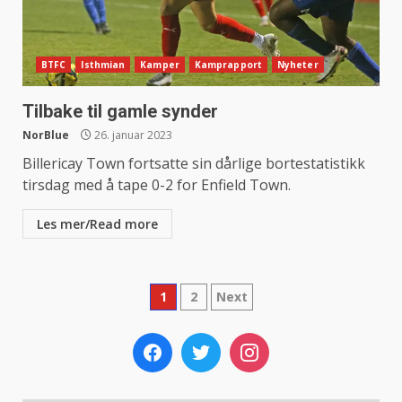
BTFC
Isthmian
Kamper
Kamprapport
Nyheter
Tilbake til gamle synder
NorBlue
26. januar 2023
Billericay Town fortsatte sin dårlige bortestatistikk
tirsdag med å tape 0-2 for Enfield Town.
Les mer/Read more
Sidepaginering
1
2
Next