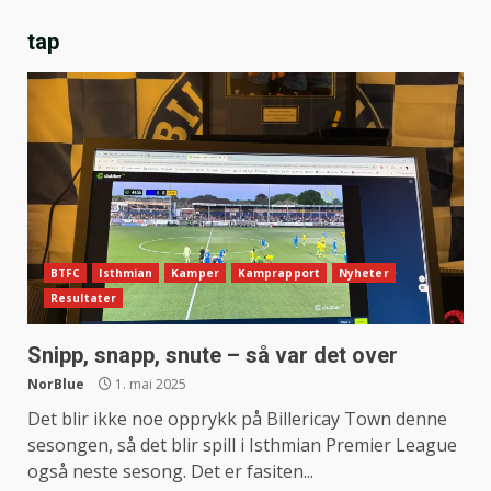
tap
BTFC
Isthmian
Kamper
Kamprapport
Nyheter
Resultater
Snipp, snapp, snute – så var det over
NorBlue
1. mai 2025
Det blir ikke noe opprykk på Billericay Town denne
sesongen, så det blir spill i Isthmian Premier League
også neste sesong. Det er fasiten...