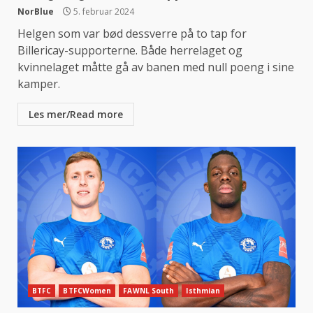
NorBlue
5. februar 2024
Helgen som var bød dessverre på to tap for
Billericay-supporterne. Både herrelaget og
kvinnelaget måtte gå av banen med null poeng i sine
kamper.
Les mer/Read more
BTFC
BTFCWomen
FAWNL South
Isthmian