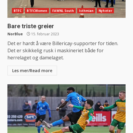
BTFC
BTFCWomen
FAWNL South
Isthmian
Nyheter
Bare triste greier
NorBlue
15. februar 2023
Det er hardt å være Billericay-supporter for tiden.
Det er skikkelig rusk i maskineriet både for
herrelaget og damelaget.
Les mer/Read more