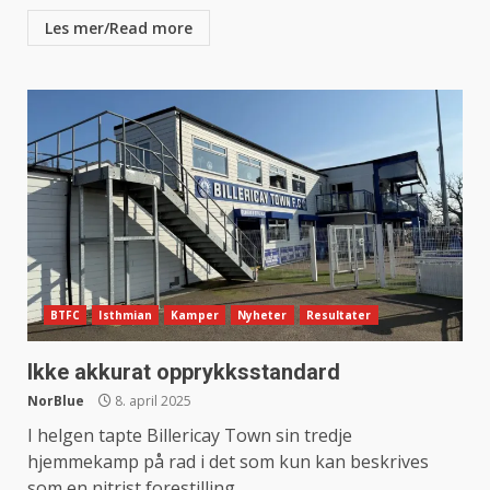
Les mer/Read more
BTFC
Isthmian
Kamper
Nyheter
Resultater
Ikke akkurat opprykksstandard
NorBlue
8. april 2025
I helgen tapte Billericay Town sin tredje
hjemmekamp på rad i det som kun kan beskrives
som en nitrist forestilling.