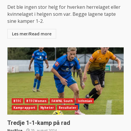
Det ble ingen stor helg for hverken herrelaget eller
kvinnelaget i helgen som var. Begge lagene tapte
sine kamper 1-2.
Les mer/Read more
BTFC
BTFCWomen
FAWNL South
Isthmian
Kamprapport
Nyheter
Resultater
Tredje 1-1-kamp på rad
NorBlue
25. august 2024