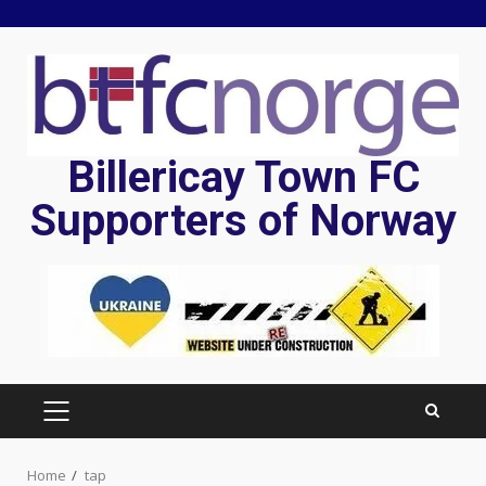
Skip
to
content
Billericay Town FC
Supporters of Norway
PRIMARY
MENU
Home
tap