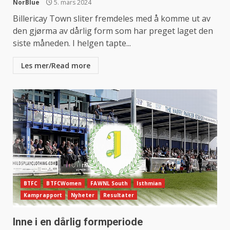
NorBlue
5. mars 2024
Billericay Town sliter fremdeles med å komme ut av
den gjørma av dårlig form som har preget laget den
siste måneden. I helgen tapte...
Les mer/Read more
BTFC
BTFCWomen
FAWNL South
Isthmian
Kamprapport
Nyheter
Resultater
Inne i en dårlig formperiode