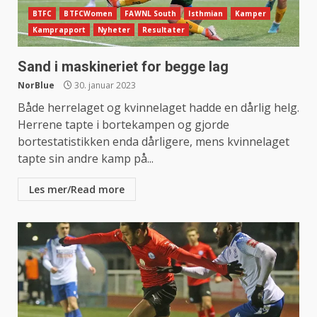
BTFC
BTFCWomen
FAWNL South
Isthmian
Kamper
Kamprapport
Nyheter
Resultater
Sand i maskineriet for begge lag
NorBlue
30. januar 2023
Både herrelaget og kvinnelaget hadde en dårlig helg.
Herrene tapte i bortekampen og gjorde
bortestatistikken enda dårligere, mens kvinnelaget
tapte sin andre kamp på...
Les mer/Read more