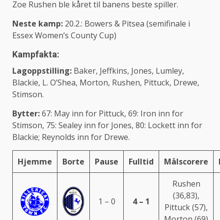
Zoe Rushen ble kåret til banens beste spiller.
Neste kamp:
20.2.: Bowers & Pitsea (semifinale i
Essex Women’s County Cup)
Kampfakta:
Lagoppstilling:
Baker, Jeffkins, Jones, Lumley,
Blackie, L. O’Shea, Morton, Rushen, Pittuck, Drewe,
Stimson.
Bytter:
67: May inn for Pittuck, 69: Iron inn for
Stimson, 75: Sealey inn for Jones, 80: Lockett inn for
Blackie; Reynolds inn for Drewe.
Hjemme
Borte
Pause
Fulltid
Målscorere
Rushen
(36,83),
1 – 0
4 – 1
Pittuck (57),
Morton (69)