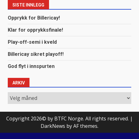
SISTE INNLEGG
Opprykk for Billericay!
Klar for opprykksfinale!
Play-off-semi i kveld
Billericay sikret playoff!
God flyt i innspurten
ARKIV
Arkiv
Copyright 2026© by BTFC Norge. All rights reserved.
|
DarkNews
by AF themes.