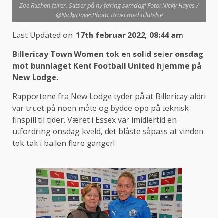
Zoe Rushen feirer. Satser på ny feiring sømdag! Foto: Nicky Hayes /
@NickyHayesPhoto. Brukt med tillatelse
Last Updated on:
17th februar 2022, 08:44 am
Billericay Town Women tok en solid seier onsdag
mot bunnlaget Kent Football United hjemme på
New Lodge.
Rapportene fra New Lodge tyder på at Billericay aldri
var truet på noen måte og bydde opp på teknisk
finspill til tider. Været i Essex var imidlertid en
utfordring onsdag kveld, det blåste såpass at vinden
tok tak i ballen flere ganger!