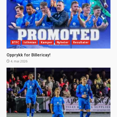
BTFC
Isthmian
Kamper
Nyheter
Resultater
Opprykk for Billericay!
4. mai 2026