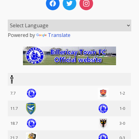
Powered by
Translate
7.7
1-2
11.7
1-0
18.7
3-0
21.7
0-3