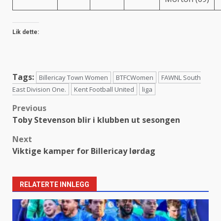
Lik dette:
Tags:
Billericay Town Women
BTFCWomen
FAWNL South
East Division One.
Kent Football United
liga
Post
Previous
Toby Stevenson blir i klubben ut sesongen
navigation
Next
Viktige kamper for Billericay lørdag
RELATERTE INNLEGG