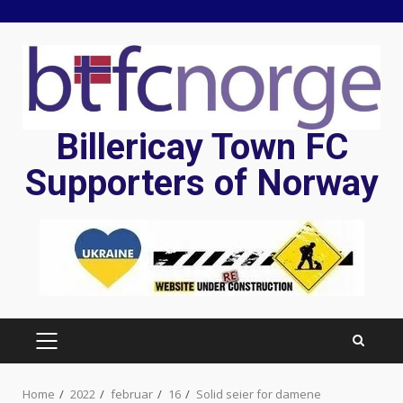
Skip
to
content
Billericay Town FC
Supporters of Norway
PRIMARY
MENU
Home
2022
februar
16
Solid seier for damene