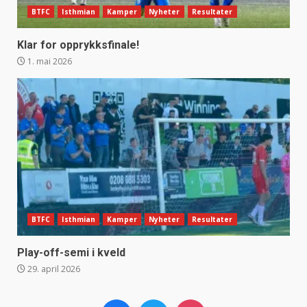
BTFC
Isthmian
Kamper
Nyheter
Resultater
Klar for opprykksfinale!
1. mai 2026
BTFC
Isthmian
Kamper
Nyheter
Resultater
Play-off-semi i kveld
29. april 2026