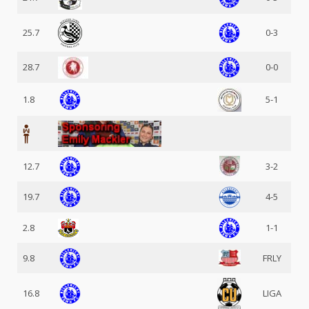
25.7
0-3
28.7
0-0
1.8
5-1
12.7
3-2
19.7
4-5
2.8
1-1
9.8
FRLY
16.8
LIGA