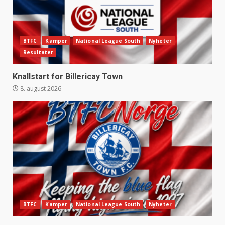
BTFC
Kamper
National League South
Nyheter
Resultater
Knallstart for Billericay Town
8. august 2026
BTFC
Kamper
National League South
Nyheter