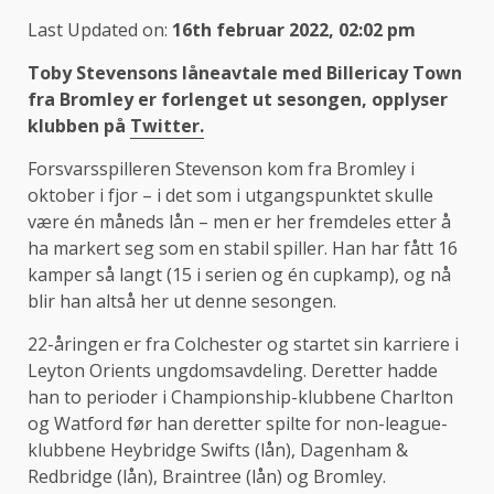
Last Updated on:
16th februar 2022, 02:02 pm
Toby Stevensons låneavtale med Billericay Town
fra Bromley er forlenget ut sesongen, opplyser
klubben på
Twitter.
Forsvarsspilleren Stevenson kom fra Bromley i
oktober i fjor – i det som i utgangspunktet skulle
være én måneds lån – men er her fremdeles etter å
ha markert seg som en stabil spiller. Han har fått 16
kamper så langt (15 i serien og én cupkamp), og nå
blir han altså her ut denne sesongen.
22-åringen er fra Colchester og startet sin karriere i
Leyton Orients ungdomsavdeling. Deretter hadde
han to perioder i Championship-klubbene Charlton
og Watford før han deretter spilte for non-league-
klubbene Heybridge Swifts (lån), Dagenham &
Redbridge (lån), Braintree (lån) og Bromley.