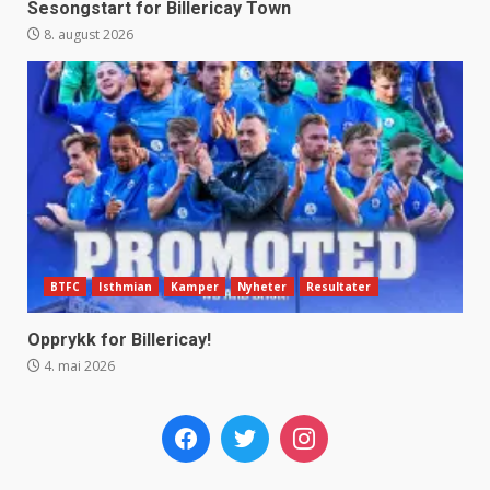
Sesongstart for Billericay Town
8. august 2026
BTFC
Isthmian
Kamper
Nyheter
Resultater
Opprykk for Billericay!
4. mai 2026