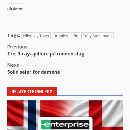
Lik dette:
Tags:
Billericay Town
Bromley
lån
Toby Stevenson
Post
Previous
Tre ‘Ricay-spillere på rundens lag
navigation
Next
Solid seier for damene
RELATERTE INNLEGG