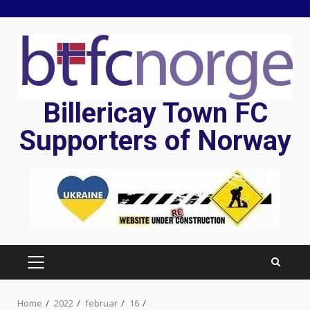
Skip
to
content
Billericay Town FC
Supporters of Norway
PRIMARY
MENU
Home
2022
februar
16