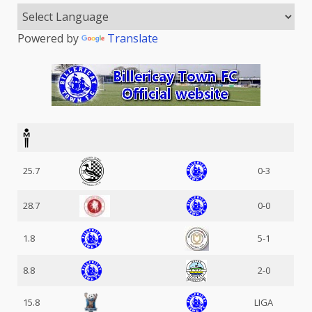
Powered by
Translate
25.7
0-3
28.7
0-0
1.8
5-1
8.8
2-0
15.8
LIGA