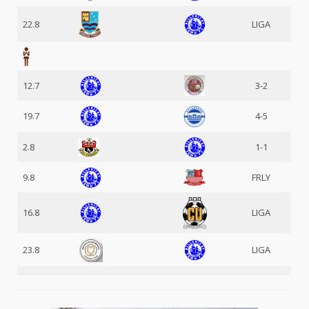
22.8
LIGA
12.7
3-2
19.7
4-5
2.8
1-1
9.8
FRLY
16.8
LIGA
23.8
LIGA