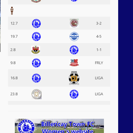
12.7
3-2
19.7
4-5
2.8
1-1
9.8
FRLY
16.8
LIGA
23.8
LIGA