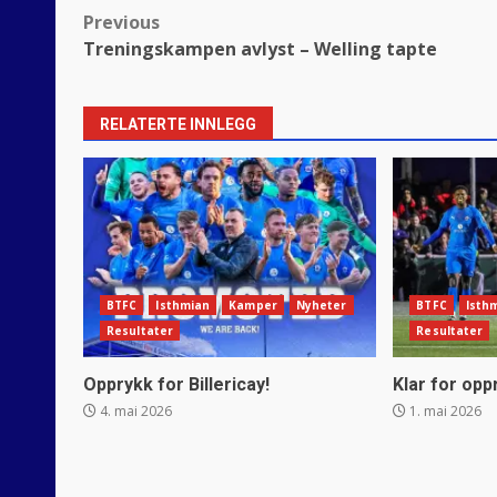
Post
Previous
Treningskampen avlyst – Welling tapte
navigation
RELATERTE INNLEGG
BTFC
Isthmian
Kamper
Nyheter
BTFC
Isth
Resultater
Resultater
Opprykk for Billericay!
Klar for opp
4. mai 2026
1. mai 2026