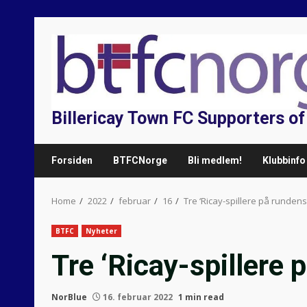
Skip
to
content
Billericay Town FC Supporters o
Forsiden
BTFCNorge
Bli medlem!
Klubbinfo
Home
2022
februar
16
Tre ‘Ricay-spillere på rundens
BTFC
Nyheter
Tre ‘Ricay-spillere 
NorBlue
16. februar 2022
1 min read