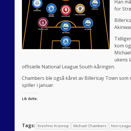
Han må 
for Str
Billeri
Akinwan
Tidlige
kom og
Michae
ukens l
offisielle National League South-kåringen.
Chambers ble også kåret av Billericay Town so
spiller i januar.
Lik dette:
Tags:
Kreshnic Krasniqi
Michael Chambers
Non-League