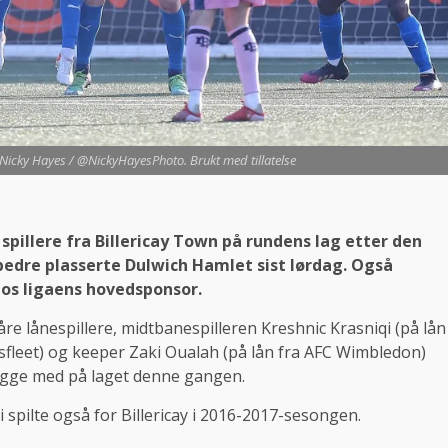
Nicky Hayes / @NickyHayesPhoto. Brukt med tillatelse
pillere fra Billericay Town på rundens lag etter den
edre plasserte Dulwich Hamlet sist lørdag. Også
os ligaens hovedsponsor.
åre lånespillere, midtbanespilleren Kreshnic Krasniqi (på lån
sfleet) og keeper Zaki Oualah (på lån fra AFC Wimbledon)
gge med på laget denne gangen.
i spilte også for Billericay i 2016-2017-sesongen.