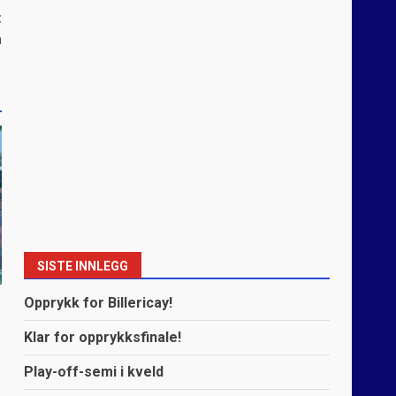
t
n
SISTE INNLEGG
Opprykk for Billericay!
Klar for opprykksfinale!
Play-off-semi i kveld