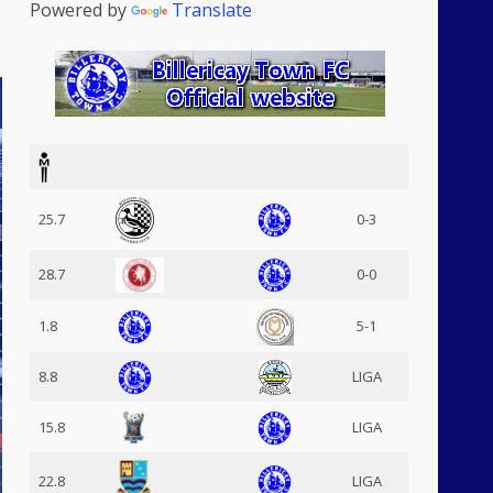
Powered by
Translate
25.7
0-3
28.7
0-0
1.8
5-1
8.8
LIGA
15.8
LIGA
22.8
LIGA