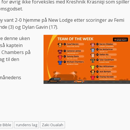
for øvrig ikke forveksles med Kreshnik Krasniqi som spiller
ømsgodset.
cay vant 2-0 hjemme på New Lodge etter scoringer av Femi
de (3) og Dylan Gavin (17).
re denne uken
så kaptein
l Chambers på
ag til den
m månedens
 Bible
rundens lag
Zaki Oualah