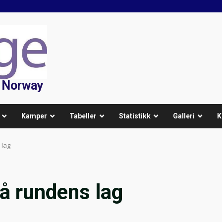
f Norway
Kamper
Tabeller
Statistikk
Galleri
K
 lag
på rundens lag