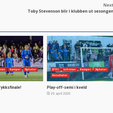
Nex
Toby Stevenson blir i klubben ut sesonge
mian
Kamper
Nyheter
BTFC
Isthmian
Kamper
Nyheter
Resultater
rykksfinale!
Play-off-semi i kveld
29. april 2026