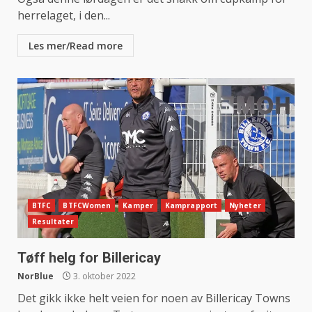
herrelaget, i den...
Les mer/Read more
BTFC
BTFCWomen
Kamper
Kamprapport
Nyheter
Resultater
Tøff helg for Billericay
NorBlue
3. oktober 2022
Det gikk ikke helt veien for noen av Billericay Towns