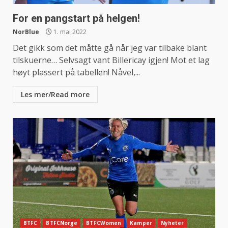
For en pangstart på helgen!
NorBlue
1. mai 2022
Det gikk som det måtte gå når jeg var tilbake blant
tilskuerne… Selvsagt vant Billericay igjen! Mot et lag
høyt plassert på tabellen! Nåvel,...
Les mer/Read more
BTFC
BTFCNorge
BTFCWomen
Kamper
Nyheter