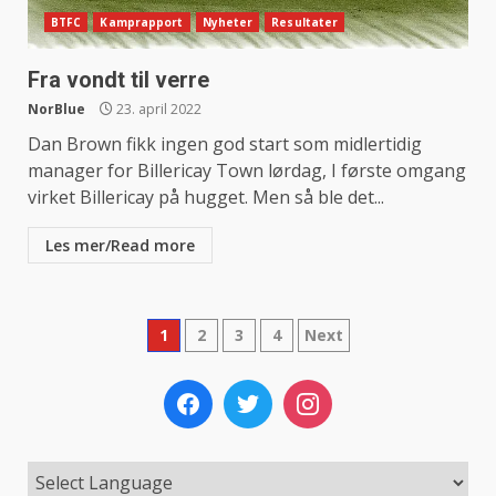
BTFC
Kamprapport
Nyheter
Resultater
Fra vondt til verre
NorBlue
23. april 2022
Dan Brown fikk ingen god start som midlertidig
manager for Billericay Town lørdag, I første omgang
virket Billericay på hugget. Men så ble det...
Les mer/Read more
Sidepaginering
1
2
3
4
Next