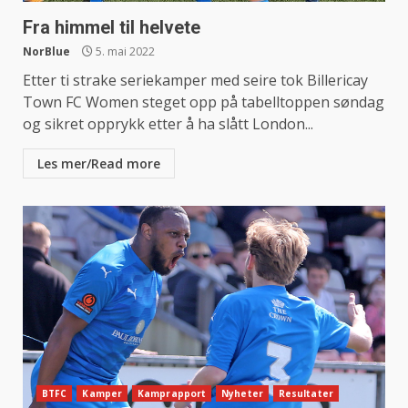
Fra himmel til helvete
NorBlue
5. mai 2022
Etter ti strake seriekamper med seire tok Billericay
Town FC Women steget opp på tabelltoppen søndag
og sikret opprykk etter å ha slått London...
Les mer/Read more
BTFC
Kamper
Kamprapport
Nyheter
Resultater