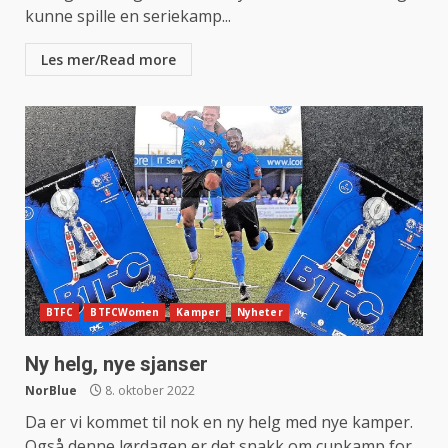
kunne spille en seriekamp...
Les mer/Read more
BTFC
BTFCWomen
Kamper
Nyheter
Ny helg, nye sjanser
NorBlue
8. oktober 2022
Da er vi kommet til nok en ny helg med nye kamper.
Også denne lørdagen er det snakk om cupkamp for