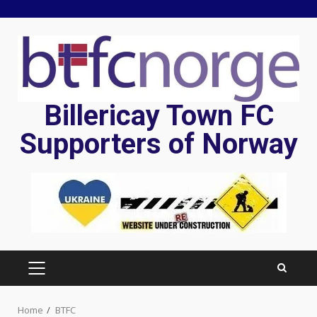
Skip
to
content
Billericay Town FC
Supporters of Norway
PRIMARY
MENU
Home
BTFC