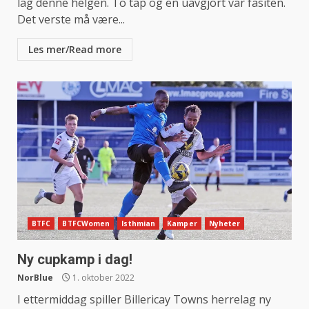
lag denne helgen. To tap og en uavgjort var fasiten.
Det verste må være...
Les mer/Read more
BTFC
BTFCWomen
Isthmian
Kamper
Nyheter
Ny cupkamp i dag!
NorBlue
1. oktober 2022
I ettermiddag spiller Billericay Towns herrelag ny