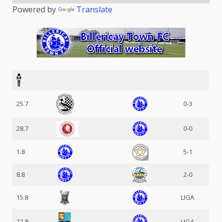
Powered by
Translate
25.7
0-3
28.7
0-0
1.8
5-1
8.8
2-0
15.8
LIGA
22.8
LIGA