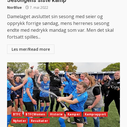
NorBlue
7. mai 2022
Damelaget avsluttet sin sesong med seier og
opprykk forrige søndag, mens herrenes sesong
endte med nedrykk mandag som var. Men det skal
fortsatt spilles...
Les mer/Read more
BTFC
BTFCWomen
Historie
Kamper
Kamprapport
Nyheter
Resultater