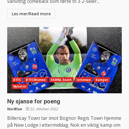
vanvittig comeback som førte til 3-2-seier...
Les mer/Read more
BTFC
BTFCWomen
FAWNL South
Isthmian
Kamper
Nyheter
Ny sjanse for poeng
NorBlue
22. oktober 2022
Billericay Town tar imot Bognor Regis Town hjemme
på New Lodge i ettermiddag. Nok en viktig kamp om