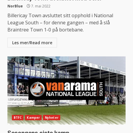
NorBlue
7. mai 2022
Billericay Town avsluttet sitt opphold i National
League South – for denne gangen – med å slå
Braintree Town 1-0 på bortebane.
Les mer/Read more
BTFC
Kamper
Nyheter
Sesongens siste kamp