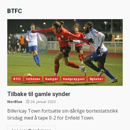
BTFC
BTFC
Isthmian
Kamper
Kamprapport
Nyheter
Tilbake til gamle synder
NorBlue
26. januar 2023
Billericay Town fortsatte sin dårlige bortestatistikk
tirsdag med å tape 0-2 for Enfield Town.